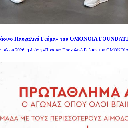
«Πράσινο Πασχαλινό Γεύμα» του OMONOIA FOUNDAT
3 Απριλίου 2026, η δράση «Πράσινο Πασχαλινό Γεύμα» του OMONO