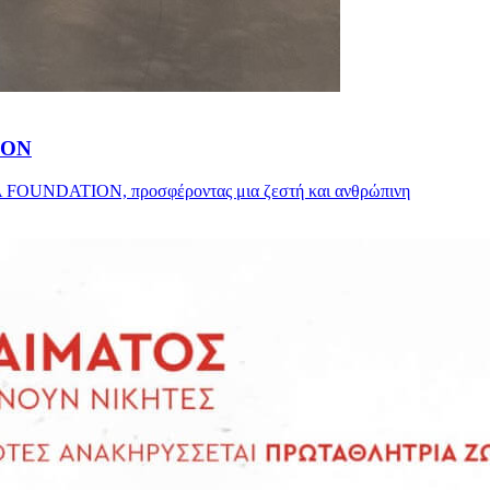
ION
IA FOUNDATION, προσφέροντας μια ζεστή και ανθρώπινη