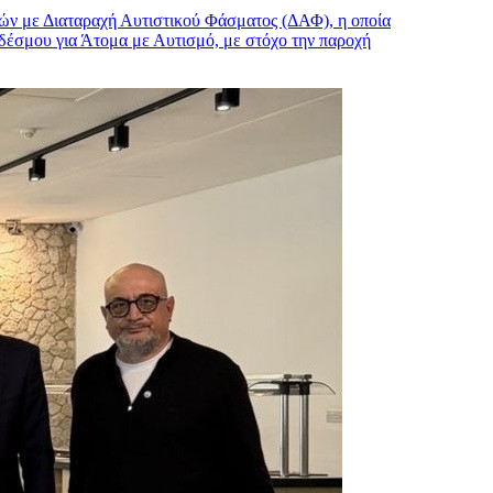
ών με Διαταραχή Αυτιστικού Φάσματος (ΔΑΦ), η οποία
νδέσμου για Άτομα με Αυτισμό, με στόχο την παροχή