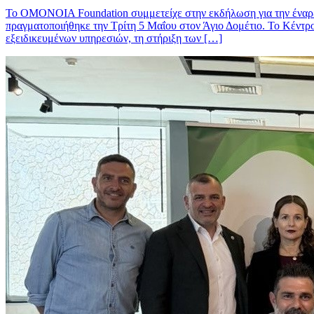
Το OMONOIA Foundation συμμετείχε στην εκδήλωση για την έναρξ
πραγματοποιήθηκε την Τρίτη 5 Μαΐου στον Άγιο Δομέτιο. Το Κέντρ
εξειδικευμένων υπηρεσιών, τη στήριξη των […]