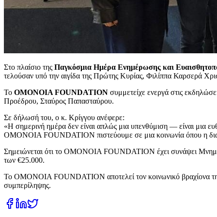
Στο πλαίσιο της
Παγκόσμια Ημέρα Ενημέρωσης και Ευαισθητοπο
τελούσαν υπό την αιγίδα της Πρώτης Κυρίας, Φιλίππα Καρσερά Χρι
Το
OMONOIA FOUNDATION
συμμετείχε ενεργά στις εκδηλώσει
Προέδρου, Σταύρος Παπασταύρου.
Σε δήλωσή του, ο κ. Κρίγγου ανέφερε:
«Η σημερινή ημέρα δεν είναι απλώς μια υπενθύμιση — είναι μια ευθ
OMONOIA FOUNDATION πιστεύουμε σε μια κοινωνία όπου η διαφο
Σημειώνεται ότι το OMONOIA FOUNDATION έχει συνάψει Μνημόνιο 
των €25.000.
Το OMONOIA FOUNDATION αποτελεί τον κοινωνικό βραχίονα της ΟΜ
συμπερίληψης.