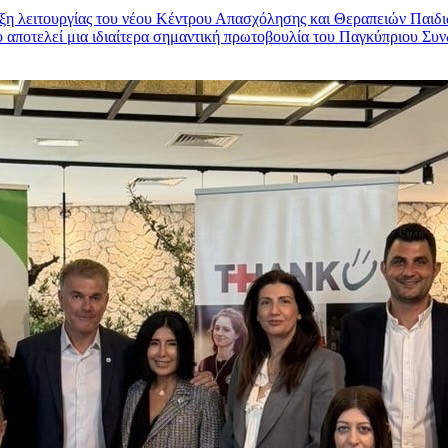
η λειτουργίας του νέου Κέντρου Απασχόλησης και Θεραπειών Παιδι
ο αποτελεί μια ιδιαίτερα σημαντική πρωτοβουλία του Παγκύπριου Συ